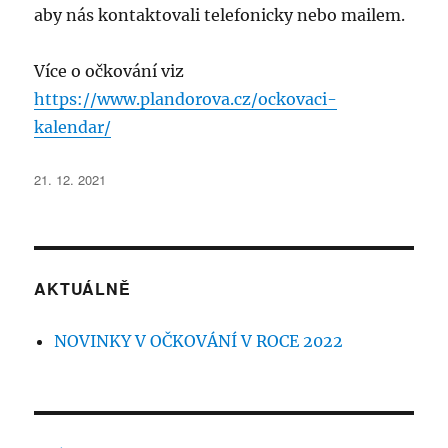
aby nás kontaktovali telefonicky nebo mailem.
Více o očkování viz
https://www.plandorova.cz/ockovaci-
kalendar/
Publikováno:
21. 12. 2021
AKTUÁLNĚ
NOVINKY V OČKOVÁNÍ V ROCE 2022